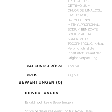
TRIDECETH-12,
CETRIMONIUM
CHLORIDE, LINALOOL,
LACTIC ACID,
BUTYLPHENYL
METHYLPROPIONAL,
SODIUM BENZOATE,
SODIUM ACETATE,
SORBIC ACID,
TOCOPHEROL, CI 77891.
Verbindlich ist die
Inhaltsstoffliste auf der
Originalverpackung!
PACKUNGSGRÖSSE
200 ml
PREIS
21,30 €
BEWERTUNGEN (0)
BEWERTUNGEN
Es gibt noch keine Bewertungen.
Schreibe die erste Bewertung für „Royal Haar-