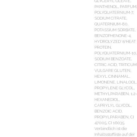
GLYCERYL OLEATE,
PANTHENOL, PARFUM
POLYQUATERNIUM-7,
SODIUM CITRATE,
QUATERNIUM-80,
POTASSIUM SORBATE,
BENZOPHENONE-4,
HYDROLYZED WHEAT
PROTEIN,
POLYQUATERNIUM-10,
SODIUM BENZOATE,
CITRIC ACID, TRITICUM
VULGARE GLUTEN,
HEXYL CINNAMAL,
LIMONENE, LINALOOL
PROPYLENE GLYCOL,
METHYLPARABEN, 1,2-
HEXANEDIOL,
CAPRYLYL GLYCOL,
BENZOIC ACID,
PROPYLPARABEN, CI
47005, CI 16035.
Verbindlich ist die
Inhaltsstoffliste auf der