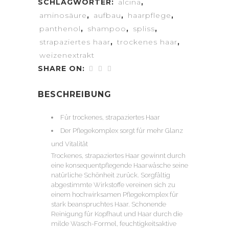
SCHLAGWÖRTER:
alcina
,
aminosäure
,
aufbau
,
haarpflege
,
panthenol
,
shampoo
,
spliss
,
strapaziertes haar
,
trockenes haar
,
weizenextrakt
SHARE ON:
BESCHREIBUNG
Für trockenes, strapaziertes Haar
Der Pflegekomplex sorgt für mehr Glanz
und Vitalität
Trockenes, strapaziertes Haar gewinnt durch
eine konsequentpflegende Haarwäsche seine
natürliche Schönheit zurück. Sorgfältig
abgestimmte Wirkstoffe vereinen sich zu
einem hochwirksamen Pflegekomplex für
stark beanspruchtes Haar. Schonende
Reinigung für Kopfhaut und Haar durch die
milde Wasch-Formel, feuchtigkeitsaktive