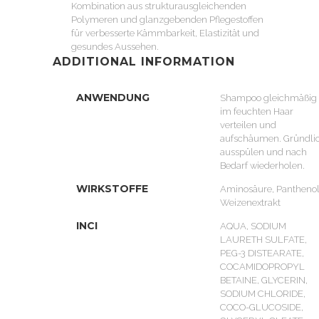
Kombination aus strukturausgleichenden
Polymeren und glanzgebenden Pflegestoffen
für verbesserte Kämmbarkeit, Elastizität und
gesundes Aussehen.
ADDITIONAL INFORMATION
ANWENDUNG
Shampoo gleichmäßig
im feuchten Haar
verteilen und
aufschäumen. Gründli
ausspülen und nach
Bedarf wiederholen.
WIRKSTOFFE
Aminosäure, Panthenol
Weizenextrakt
INCI
AQUA, SODIUM
LAURETH SULFATE,
PEG-3 DISTEARATE,
COCAMIDOPROPYL
BETAINE, GLYCERIN,
SODIUM CHLORIDE,
COCO-GLUCOSIDE,