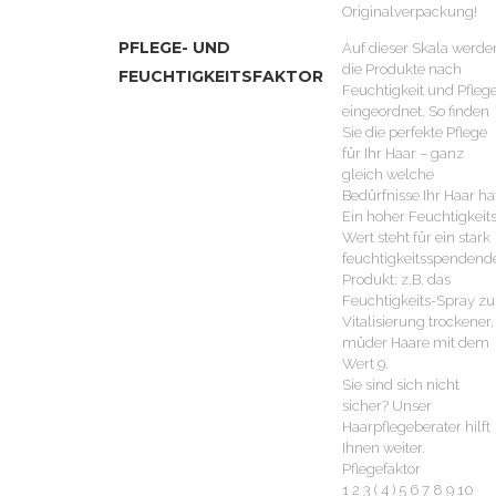
Originalverpackung!
PFLEGE- UND
Auf dieser Skala werde
die Produkte nach
FEUCHTIGKEITSFAKTOR
Feuchtigkeit und Pfleg
eingeordnet. So finden
Sie die perfekte Pflege
für Ihr Haar – ganz
gleich welche
Bedürfnisse Ihr Haar ha
Ein hoher Feuchtigkeits
Wert steht für ein stark
feuchtigkeitsspendend
Produkt: z.B. das
Feuchtigkeits-Spray zu
Vitalisierung trockener,
müder Haare mit dem
Wert 9.
Sie sind sich nicht
sicher? Unser
Haarpflegeberater hilft
Ihnen weiter.
Pflegefaktor
1 2 3 ( 4 ) 5 6 7 8 9 10