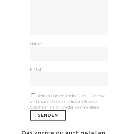
Name
*
E-Mail
*
Meinen Namen, meine E-Mail-Adresse
und meine Website in diesem Browser
speichern, bis ich wieder kommentiere.
Das könnte dir auch gefallen …